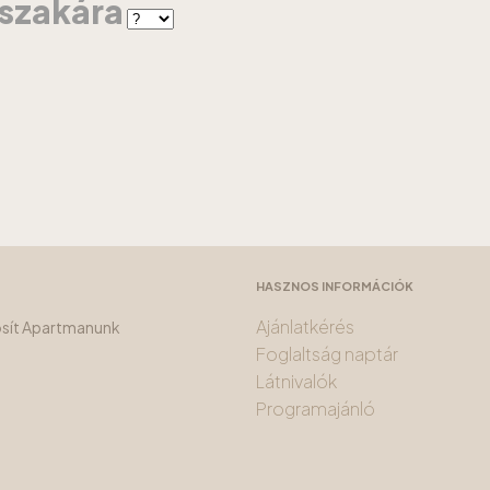
jszakára
HASZNOS INFORMÁCIÓK
Ajánlatkérés
tosít Apartmanunk
Foglaltság naptár
Látnivalók
Programajánló