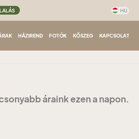
LALÁS
HU
ÁRAK
HÁZIREND
FOTÓK
KŐSZEG
KAPCSOLAT
acsonyabb áraink ezen a napon.