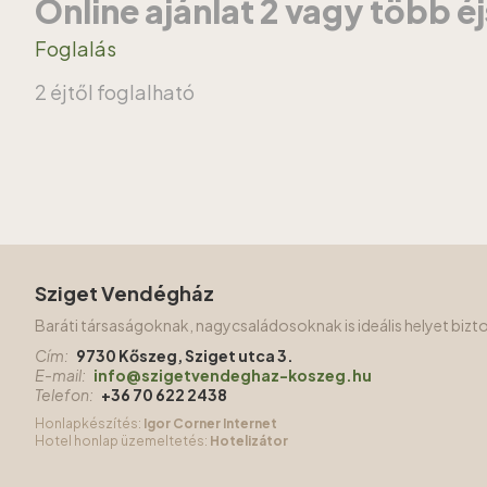
Online ajánlat 2 vagy több é
Foglalás
2 éjtől foglalható
Sziget Vendégház
Baráti társaságoknak, nagycsaládosoknak is ideális helyet biz
Cím:
9730 Kőszeg, Sziget utca 3.
E-mail:
info@szigetvendeghaz-koszeg.hu
Telefon:
+36 70 622 2438
Honlapkészítés:
Igor Corner Internet
Hotel honlap üzemeltetés:
Hotelizátor