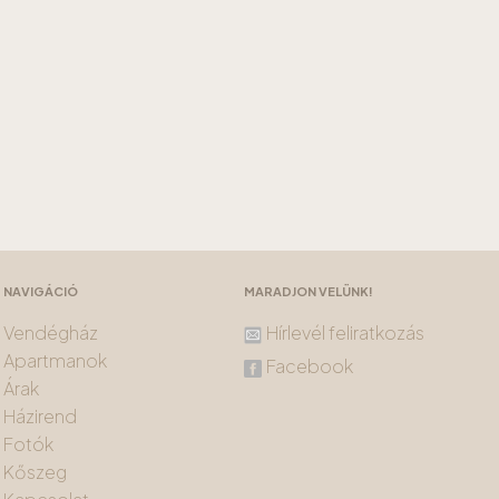
NAVIGÁCIÓ
MARADJON VELÜNK!
Vendégház
Hírlevél feliratkozás
Apartmanok
Facebook
Árak
Házirend
Fotók
Kőszeg