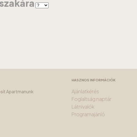
jszakára
HASZNOS INFORMÁCIÓK
Ajánlatkérés
tosít Apartmanunk
Foglaltság naptár
Látnivalók
Programajánló