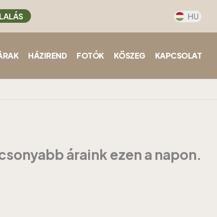
LALÁS
HU
ÁRAK
HÁZIREND
FOTÓK
KŐSZEG
KAPCSOLAT
acsonyabb áraink ezen a napon.