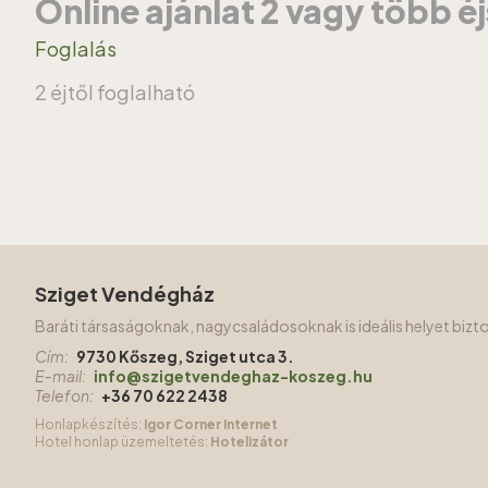
Online ajánlat 2 vagy több é
Foglalás
2 éjtől foglalható
Sziget Vendégház
Baráti társaságoknak, nagycsaládosoknak is ideális helyet biz
Cím:
9730 Kőszeg, Sziget utca 3.
E-mail:
info@szigetvendeghaz-koszeg.hu
Telefon:
+36 70 622 2438
Honlapkészítés:
Igor Corner Internet
Hotel honlap üzemeltetés:
Hotelizátor