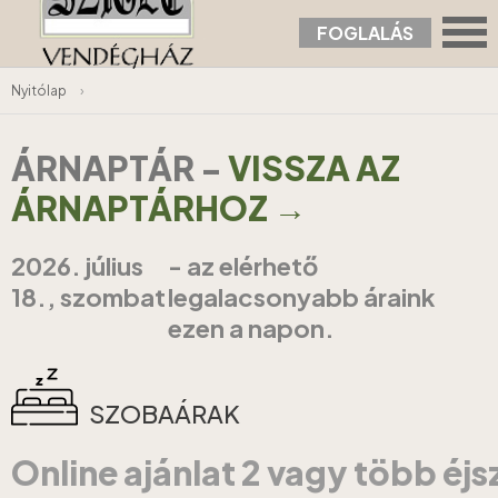
FOGLALÁS
Nyitólap
›
ÁRNAPTÁR
-
VISSZA AZ
ÁRNAPTÁRHOZ →
2026. július
- az elérhető
18., szombat
legalacsonyabb áraink
ezen a napon.
SZOBAÁRAK
Online ajánlat 2 vagy több éj