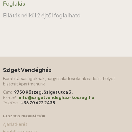
Foglalás
Ellátás nélkül
2 éjtől foglalható
Sziget Vendégház
Baráti társaságoknak, nagycsaládosoknak is ideális helyet
biztosít Apartmanunk
Cím:
9730 Kőszeg, Sziget utca 3.
E-mail:
info@szigetvendeghaz-koszeg.hu
Telefon:
+36 70 622 2438
HASZNOS INFORMÁCIÓK
Ajánlatkérés
Foglaltság naptár