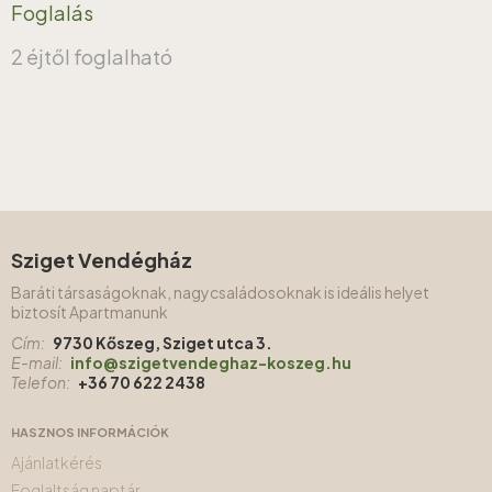
Foglalás
2 éjtől foglalható
Sziget Vendégház
Baráti társaságoknak, nagycsaládosoknak is ideális helyet
biztosít Apartmanunk
Cím:
9730 Kőszeg, Sziget utca 3.
E-mail:
info@szigetvendeghaz-koszeg.hu
Telefon:
+36 70 622 2438
HASZNOS INFORMÁCIÓK
Ajánlatkérés
Foglaltság naptár