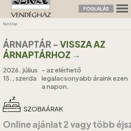
FOGLALÁS
Nyitólap
›
ÁRNAPTÁR
-
VISSZA AZ
ÁRNAPTÁRHOZ →
2026. július
- az elérhető
15., szerda
legalacsonyabb áraink ezen
a napon.
SZOBAÁRAK
Online ajánlat 2 vagy több éj