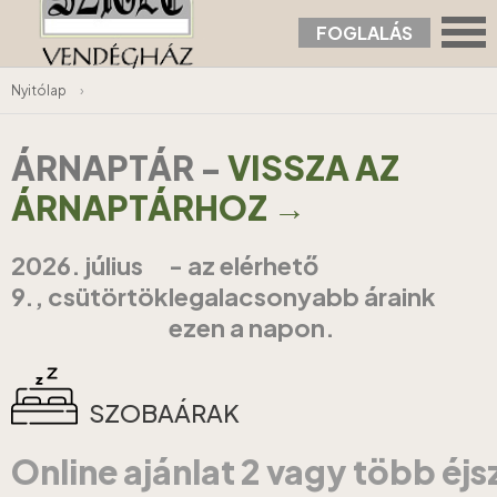
FOGLALÁS
Nyitólap
›
ÁRNAPTÁR
-
VISSZA AZ
ÁRNAPTÁRHOZ →
2026. július
- az elérhető
9., csütörtök
legalacsonyabb áraink
ezen a napon.
SZOBAÁRAK
Online ajánlat 2 vagy több éj