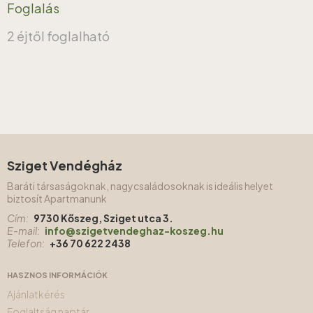
Foglalás
2 éjtől foglalható
Sziget Vendégház
Baráti társaságoknak, nagycsaládosoknak is ideális helyet
biztosít Apartmanunk
Cím:
9730 Kőszeg, Sziget utca 3.
E-mail:
info@szigetvendeghaz-koszeg.hu
Telefon:
+36 70 622 2438
HASZNOS INFORMÁCIÓK
Ajánlatkérés
Foglaltság naptár