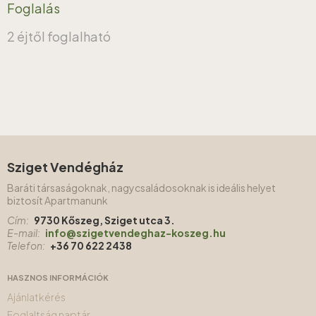
Foglalás
2 éjtől foglalható
Sziget Vendégház
Baráti társaságoknak, nagycsaládosoknak is ideális helyet
biztosít Apartmanunk
Cím:
9730 Kőszeg, Sziget utca 3.
E-mail:
info@szigetvendeghaz-koszeg.hu
Telefon:
+36 70 622 2438
HASZNOS INFORMÁCIÓK
Ajánlatkérés
Foglaltság naptár