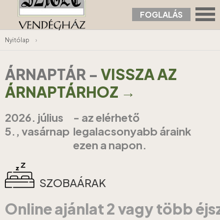
FOGLALÁS
Nyitólap
›
ÁRNAPTÁR
-
VISSZA AZ
ÁRNAPTÁRHOZ →
2026. július
- az elérhető
5., vasárnap
legalacsonyabb áraink
ezen a napon.
SZOBAÁRAK
Online ajánlat 2 vagy több éj