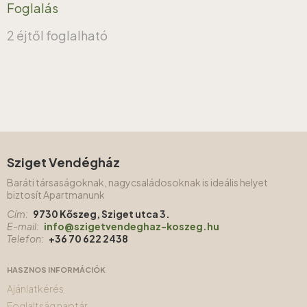
Foglalás
2 éjtől foglalható
Sziget Vendégház
Baráti társaságoknak, nagycsaládosoknak is ideális helyet
biztosít Apartmanunk
Cím:
9730 Kőszeg, Sziget utca 3.
E-mail:
info@szigetvendeghaz-koszeg.hu
Telefon:
+36 70 622 2438
HASZNOS INFORMÁCIÓK
Ajánlatkérés
Foglaltság naptár