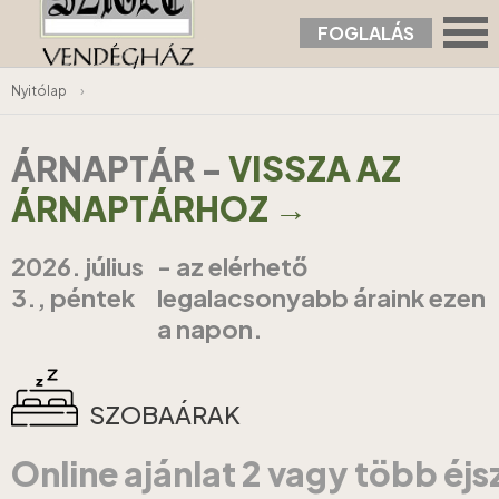
FOGLALÁS
Nyitólap
›
ÁRNAPTÁR
-
VISSZA AZ
ÁRNAPTÁRHOZ →
2026. július
- az elérhető
3., péntek
legalacsonyabb áraink ezen
a napon.
SZOBAÁRAK
Online ajánlat 2 vagy több éj