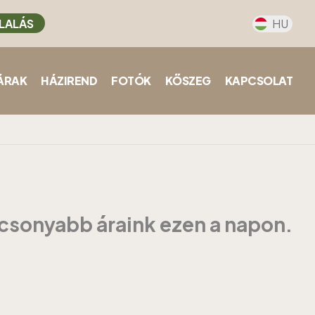
LALÁS
HU
ÁRAK
HÁZIREND
FOTÓK
KŐSZEG
KAPCSOLAT
acsonyabb áraink ezen a napon.