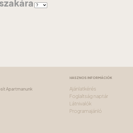
jszakára
HASZNOS INFORMÁCIÓK
Ajánlatkérés
tosít Apartmanunk
Foglaltság naptár
Látnivalók
Programajánló