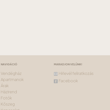
NAVIGÁCIÓ
MARADJON VELÜNK!
Vendégház
Hírlevél feliratkozás
Apartmanok
Facebook
Árak
Házirend
Fotók
Kőszeg