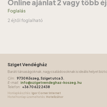
Online ajánlat 2 vagy több é
Foglalás
2 éjtől foglalható
Sziget Vendégház
Baráti társaságoknak, nagycsaládosoknak is ideális helyet biz
Cím:
9730 Kőszeg, Sziget utca 3.
E-mail:
info@szigetvendeghaz-koszeg.hu
Telefon:
+36 70 622 2438
Honlapkészítés:
Igor Corner Internet
Hotel honlap üzemeltetés:
Hotelizátor