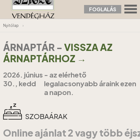
FOGLALÁS
Nyitólap
›
ÁRNAPTÁR
-
VISSZA AZ
ÁRNAPTÁRHOZ →
2026. június
- az elérhető
30., kedd
legalacsonyabb áraink ezen
a napon.
SZOBAÁRAK
Online ajánlat 2 vagy több éj