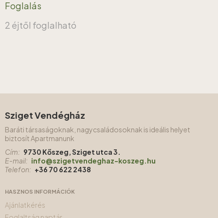
Foglalás
2 éjtől foglalható
Sziget Vendégház
Baráti társaságoknak, nagycsaládosoknak is ideális helyet
biztosít Apartmanunk
Cím:
9730 Kőszeg, Sziget utca 3.
E-mail:
info@szigetvendeghaz-koszeg.hu
Telefon:
+36 70 622 2438
HASZNOS INFORMÁCIÓK
Ajánlatkérés
Foglaltság naptár