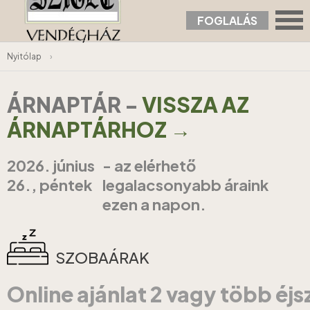
FOGLALÁS
Nyitólap
›
ÁRNAPTÁR
-
VISSZA AZ
ÁRNAPTÁRHOZ →
2026. június
- az elérhető
26., péntek
legalacsonyabb áraink
ezen a napon.
SZOBAÁRAK
Online ajánlat 2 vagy több éj