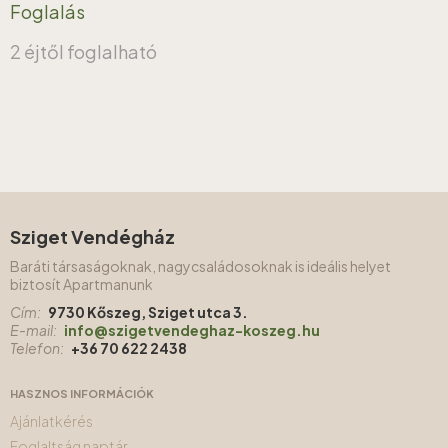
Foglalás
2 éjtől foglalható
Sziget Vendégház
Baráti társaságoknak, nagycsaládosoknak is ideális helyet
biztosít Apartmanunk
Cím:
9730 Kőszeg, Sziget utca 3.
E-mail:
info@szigetvendeghaz-koszeg.hu
Telefon:
+36 70 622 2438
HASZNOS INFORMÁCIÓK
Ajánlatkérés
Foglaltság naptár