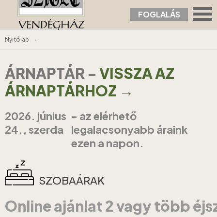
FOGLALÁS
Nyitólap
›
ÁRNAPTÁR
-
VISSZA AZ
ÁRNAPTÁRHOZ →
2026. június
- az elérhető
24., szerda
legalacsonyabb áraink
ezen a napon.
SZOBAÁRAK
Online ajánlat 2 vagy több éj