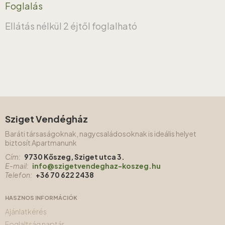
Foglalás
Ellátás nélkül
2 éjtől foglalható
Sziget Vendégház
Baráti társaságoknak, nagycsaládosoknak is ideális helyet
biztosít Apartmanunk
Cím:
9730 Kőszeg, Sziget utca 3.
E-mail:
info@szigetvendeghaz-koszeg.hu
Telefon:
+36 70 622 2438
HASZNOS INFORMÁCIÓK
Ajánlatkérés
Foglaltság naptár