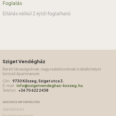
Foglalás
Ellátás nélkül
2 éjtől foglalható
Sziget Vendégház
Baráti társaságoknak, nagycsaládosoknak is ideális helyet
biztosít Apartmanunk
Cím:
9730 Kőszeg, Sziget utca 3.
E-mail:
info@szigetvendeghaz-koszeg.hu
Telefon:
+36 70 622 2438
HASZNOS INFORMÁCIÓK
Ajánlatkérés
Foglaltság naptár