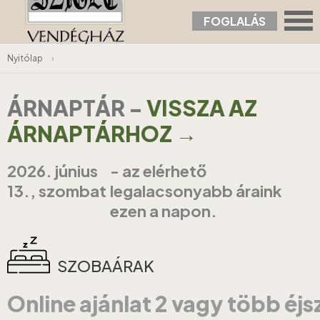
FOGLALÁS
Nyitólap
›
ÁRNAPTÁR
-
VISSZA AZ
ÁRNAPTÁRHOZ →
2026. június
- az elérhető
13., szombat
legalacsonyabb áraink
ezen a napon.
SZOBAÁRAK
Online ajánlat 2 vagy több éj