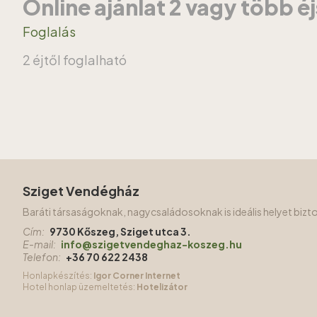
Online ajánlat 2 vagy több é
Foglalás
2 éjtől foglalható
Sziget Vendégház
Baráti társaságoknak, nagycsaládosoknak is ideális helyet biz
Cím:
9730 Kőszeg, Sziget utca 3.
E-mail:
info@szigetvendeghaz-koszeg.hu
Telefon:
+36 70 622 2438
Honlapkészítés:
Igor Corner Internet
Hotel honlap üzemeltetés:
Hotelizátor