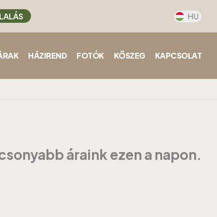
LALÁS
HU
ÁRAK
HÁZIREND
FOTÓK
KŐSZEG
KAPCSOLAT
acsonyabb áraink ezen a napon.