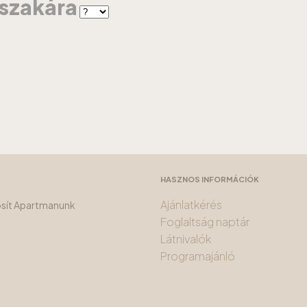
jszakára
HASZNOS INFORMÁCIÓK
Ajánlatkérés
tosít Apartmanunk
Foglaltság naptár
Látnivalók
Programajánló