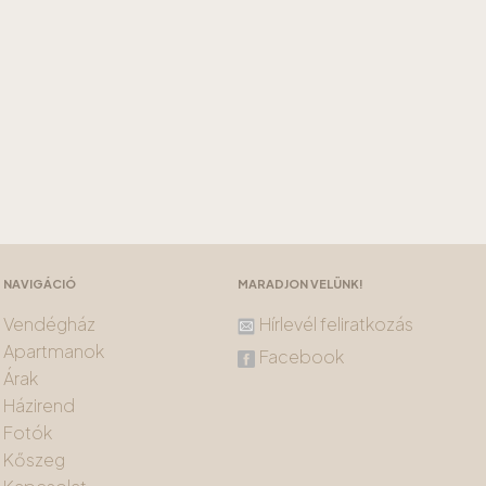
NAVIGÁCIÓ
MARADJON VELÜNK!
Vendégház
Hírlevél feliratkozás
Apartmanok
Facebook
Árak
Házirend
Fotók
Kőszeg