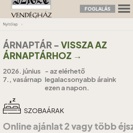
FOGLALÁS
Nyitólap
›
ÁRNAPTÁR
-
VISSZA AZ
ÁRNAPTÁRHOZ →
2026. június
- az elérhető
7., vasárnap
legalacsonyabb áraink
ezen a napon.
SZOBAÁRAK
Online ajánlat 2 vagy több éj