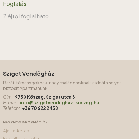
Foglalás
2 éjtől foglalható
Sziget Vendégház
Baráti társaságoknak, nagycsaládosoknak is ideális helyet
biztosít Apartmanunk
Cím:
9730 Kőszeg, Sziget utca 3.
E-mail:
info@szigetvendeghaz-koszeg.hu
Telefon:
+36 70 622 2438
HASZNOS INFORMÁCIÓK
Ajánlatkérés
Foglaltság naptár