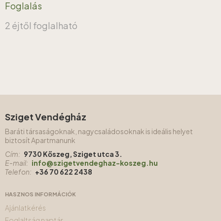
Foglalás
2 éjtől foglalható
Sziget Vendégház
Baráti társaságoknak, nagycsaládosoknak is ideális helyet
biztosít Apartmanunk
Cím:
9730 Kőszeg, Sziget utca 3.
E-mail:
info@szigetvendeghaz-koszeg.hu
Telefon:
+36 70 622 2438
HASZNOS INFORMÁCIÓK
Ajánlatkérés
Foglaltság naptár