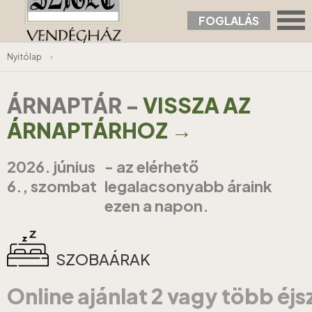
FOGLALÁS
Nyitólap
›
ÁRNAPTÁR
-
VISSZA AZ
ÁRNAPTÁRHOZ →
2026. június
- az elérhető
6., szombat
legalacsonyabb áraink
ezen a napon.
SZOBAÁRAK
Online ajánlat 2 vagy több éj