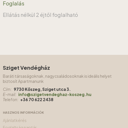
Foglalás
Ellátás nélkül
2 éjtől foglalható
Sziget Vendégház
Baráti társaságoknak, nagycsaládosoknak is ideális helyet
biztosít Apartmanunk
Cím:
9730 Kőszeg, Sziget utca 3.
E-mail:
info@szigetvendeghaz-koszeg.hu
Telefon:
+36 70 622 2438
HASZNOS INFORMÁCIÓK
Ajánlatkérés
Foglaltság naptár