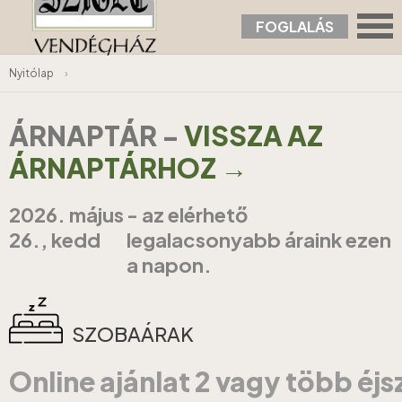
FOGLALÁS
Nyitólap
›
ÁRNAPTÁR
-
VISSZA AZ
ÁRNAPTÁRHOZ →
2026. május
- az elérhető
26., kedd
legalacsonyabb áraink ezen
a napon.
SZOBAÁRAK
Online ajánlat 2 vagy több éj