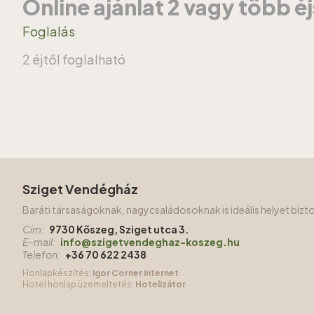
Online ajánlat 2 vagy több é
Foglalás
2 éjtől foglalható
Sziget Vendégház
Baráti társaságoknak, nagycsaládosoknak is ideális helyet biz
Cím:
9730 Kőszeg, Sziget utca 3.
E-mail:
info@szigetvendeghaz-koszeg.hu
Telefon:
+36 70 622 2438
Honlapkészítés:
Igor Corner Internet
Hotel honlap üzemeltetés:
Hotelizátor