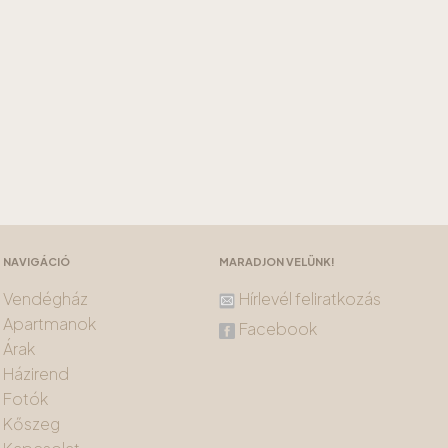
NAVIGÁCIÓ
MARADJON VELÜNK!
Vendégház
Hírlevél feliratkozás
Apartmanok
Facebook
Árak
Házirend
Fotók
Kőszeg