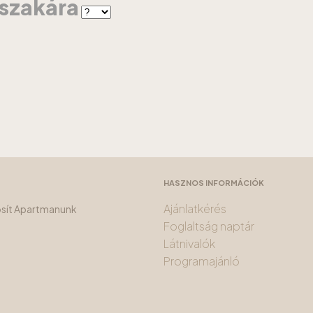
jszakára
HASZNOS INFORMÁCIÓK
Ajánlatkérés
tosít Apartmanunk
Foglaltság naptár
Látnivalók
Programajánló