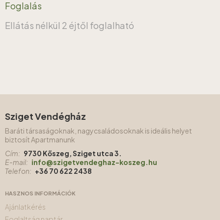
Foglalás
Ellátás nélkül
2 éjtől foglalható
Sziget Vendégház
Baráti társaságoknak, nagycsaládosoknak is ideális helyet
biztosít Apartmanunk
Cím:
9730 Kőszeg, Sziget utca 3.
E-mail:
info@szigetvendeghaz-koszeg.hu
Telefon:
+36 70 622 2438
HASZNOS INFORMÁCIÓK
Ajánlatkérés
Foglaltság naptár