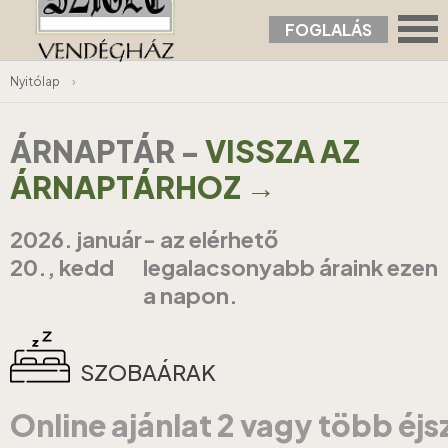
FOGLALÁS
Nyitólap
›
ÁRNAPTÁR
-
VISSZA AZ
ÁRNAPTÁRHOZ →
2026. január
- az elérhető
20., kedd
legalacsonyabb áraink ezen
a napon.
SZOBAÁRAK
Online ajánlat 2 vagy több éj