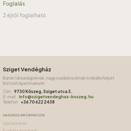
Foglalás
2 éjtől foglalható
Sziget Vendégház
Baráti társaságoknak, nagycsaládosoknak is ideális helyet
biztosít Apartmanunk
Cím:
9730 Kőszeg, Sziget utca 3.
E-mail:
info@szigetvendeghaz-koszeg.hu
Telefon:
+36 70 622 2438
HASZNOS INFORMÁCIÓK
Ajánlatkérés
Foglaltság naptár