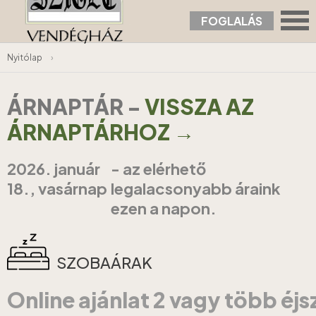
FOGLALÁS
Nyitólap
›
ÁRNAPTÁR
-
VISSZA AZ
ÁRNAPTÁRHOZ →
2026. január
- az elérhető
18., vasárnap
legalacsonyabb áraink
ezen a napon.
SZOBAÁRAK
Online ajánlat 2 vagy több éj