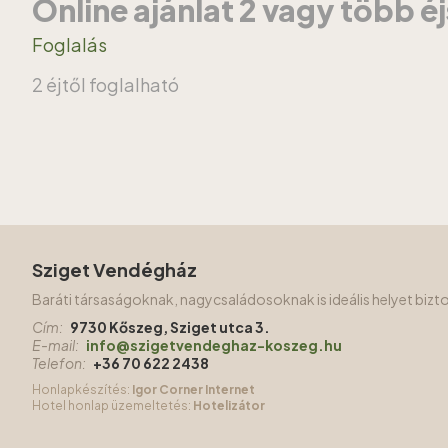
Online ajánlat 2 vagy több é
Foglalás
2 éjtől foglalható
Sziget Vendégház
Baráti társaságoknak, nagycsaládosoknak is ideális helyet biz
Cím:
9730 Kőszeg, Sziget utca 3.
E-mail:
info@szigetvendeghaz-koszeg.hu
Telefon:
+36 70 622 2438
Honlapkészítés:
Igor Corner Internet
Hotel honlap üzemeltetés:
Hotelizátor