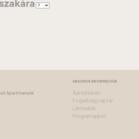
jszakára
HASZNOS INFORMÁCIÓK
Ajánlatkérés
tosít Apartmanunk
Foglaltság naptár
Látnivalók
Programajánló