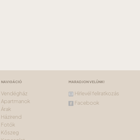
NAVIGÁCIÓ
MARADJON VELÜNK!
Vendégház
Hírlevél feliratkozás
Apartmanok
Facebook
Árak
Házirend
Fotók
Kőszeg