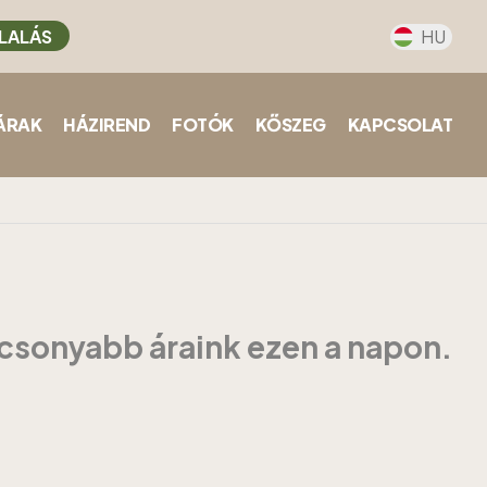
LALÁS
HU
ÁRAK
HÁZIREND
FOTÓK
KŐSZEG
KAPCSOLAT
acsonyabb áraink ezen a napon.