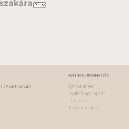
jszakára
HASZNOS INFORMÁCIÓK
Ajánlatkérés
tosít Apartmanunk
Foglaltság naptár
Látnivalók
Programajánló