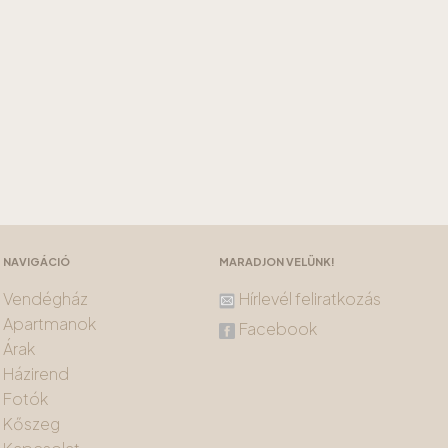
NAVIGÁCIÓ
MARADJON VELÜNK!
Vendégház
Hírlevél feliratkozás
Apartmanok
Facebook
Árak
Házirend
Fotók
Kőszeg