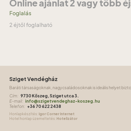
Online ajánlat 2 vagy több é
Foglalás
2 éjtől foglalható
Sziget Vendégház
Baráti társaságoknak, nagycsaládosoknak is ideális helyet biz
Cím:
9730 Kőszeg, Sziget utca 3.
E-mail:
info@szigetvendeghaz-koszeg.hu
Telefon:
+36 70 622 2438
Honlapkészítés:
Igor Corner Internet
Hotel honlap üzemeltetés:
Hotelizátor