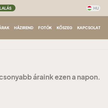
LALÁS
HU
ÁRAK
HÁZIREND
FOTÓK
KŐSZEG
KAPCSOLAT
acsonyabb áraink ezen a napon.