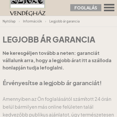
FOGLALÁS
Nyitólap
›
Információk
›
Legjobb ár garancia
LEGJOBB ÁR GARANCIA
Ne keresgéljen tovább a neten: garanciát
vállalunk arra, hogy a legjobb árat itt a szálloda
honlapján tudja lefoglalni.
Érvényesítse a legjobb ár garanciát!
Amennyiben az Ön foglalásától számított 24 órán
belül bármilyen más online felületen talál
kedvezőbb publikus ajánlatot, úgy természetesen