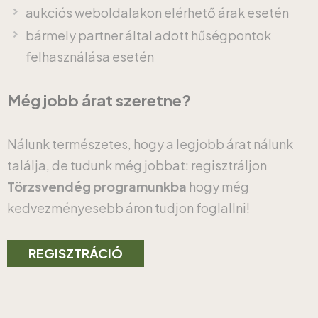
aukciós weboldalakon elérhető árak esetén
bármely partner által adott hűségpontok
felhasználása esetén
Még jobb árat szeretne?
Nálunk természetes, hogy a legjobb árat nálunk
találja, de tudunk még jobbat: regisztráljon
Törzsvendég programunkba
hogy még
kedvezményesebb áron tudjon foglallni!
REGISZTRÁCIÓ