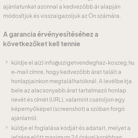
ajánlatunkat azonnal a kedvezőbb ár alapján
módosítjuk és visszaigazoljuk az Ön számára.
A garancia érvényesítéséhez a
következőket kell tennie
küldje el a(z) info@szigetvendeghaz-koszeg.hu
e-mail címre, hogy kedvezőbb árat talált a
honlapjainkon megtalálhatóknál. A levélbe írja
bele az alacsonyabb árat tartalmazó honlap
nevét és címét (URL), valamint csatoljon egy
képernyőképet (screenshot) a szóban forgó
ajánlatról.
küldje el foglalása kódját és adatait, melyet a
jelzése előtt maximum 24 órával korábban