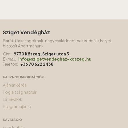
Sziget Vendégház
Baráti társaságoknak, nagycsaládosoknak is ideális helyet
biztosít Apartmanunk
Cím:
9730 Kőszeg, Sziget utca 3.
E-mail:
info@szigetvendeghaz-koszeg.hu
Telefon:
+36 70 622 2438
HASZNOS INFORMÁCIÓK
Ajánlatkérés
Foglaltság naptár
Látnivalók
Programajánló
NAVIGÁCIÓ
Vendégház