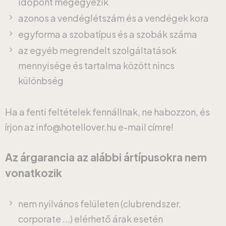
időpont megegyezik
azonos a vendéglétszám és a vendégek kora
egyforma a szobatípus és a szobák száma
az egyéb megrendelt szolgáltatások
mennyisége és tartalma között nincs
különbség
Ha a fenti feltételek fennállnak, ne habozzon, és
írjon az info@hotellover.hu e-mail címre!
Az árgarancia az alábbi ártípusokra nem
vonatkozik
nem nyilvános felületen (clubrendszer,
corporate ...) elérhető árak esetén