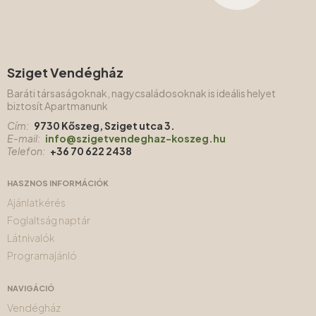
Sziget Vendégház
Baráti társaságoknak, nagycsaládosoknak is ideális helyet
biztosít Apartmanunk
Cím:
9730 Kőszeg, Sziget utca 3.
E-mail:
info@szigetvendeghaz-koszeg.hu
Telefon:
+36 70 622 2438
HASZNOS INFORMÁCIÓK
Ajánlatkérés
Foglaltság naptár
Látnivalók
Programajánló
NAVIGÁCIÓ
Vendégház