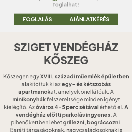
foglalhat!
FOGLALÁS
AJÁNLATKÉRÉS
SZIGET VENDÉGHÁZ
KŐSZEG
Kőszegen egy
XVIII. századi műemlék épületben
alakítottuk ki az
egy- és kétszobás
apartmanok
at, amelyek önellátóak. A
minikonyhák
felszereltsége minden igényt
kielégítő. Az
óváros 4-5 perc sétával
érhető el.
A
vendégház előtti parkolás ingyenes.
A
pihenőkertben lehet
grillezni, bográcsozni
.
Baráti társaságoknak, nagycsaládosoknak is