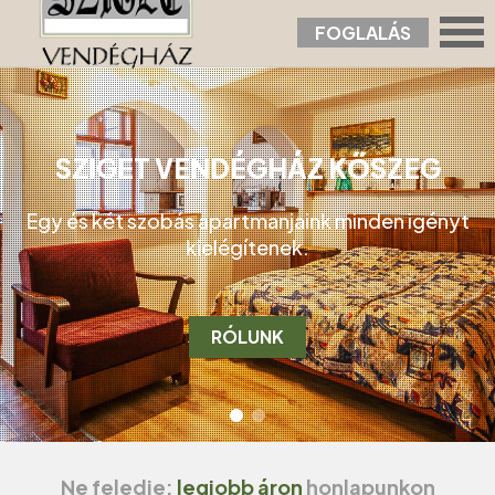
FOGLALÁS
SZIGET VENDÉGHÁZ KŐSZEG
Egy és két szobás apartmanjaink minden igényt
kielégítenek.
RÓLUNK
Ne feledje:
legjobb áron
honlapunkon