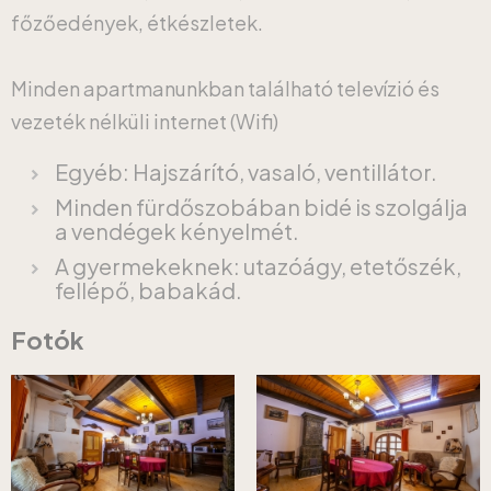
főzőedények, étkészletek.
Minden apartmanunkban található televízió és
vezeték nélküli internet (Wifi)
Egyéb: Hajszárító, vasaló, ventillátor.
Minden fürdőszobában bidé is szolgálja
a vendégek kényelmét.
A gyermekeknek: utazóágy, etetőszék,
fellépő, babakád.
Fotók