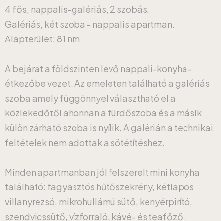
4 fős, nappalis-galériás, 2 szobás.
Galériás, két szoba - nappalis apartman.
Alapterület: 81 nm
A bejárat a földszinten levő nappali-konyha-
étkezőbe vezet. Az emeleten található a galériás
szoba amely függönnyel választható el a
közlekedőtől ahonnan a fürdőszoba és a másik
külön zárható szoba is nyílik. A galérián a technikai
feltételek nem adottak a sötétítéshez.
Minden apartmanban jól felszerelt mini konyha
található: fagyasztós hűtőszekrény, kétlapos
villanyrezsó, mikrohullámú sütő, kenyérpirító,
szendvicssütő, vízforraló, kávé- és teafőző,