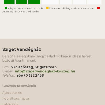
Még vannak szabad szobák
Már csak néhány szabad szoba van
Jelenleg nincs szabad szoba
Sziget Vendégház
Baráti társaságoknak, nagycsaládosoknak is ideális helyet
biztosít Apartmanunk
Cím:
9730 Kőszeg, Sziget utca 3.
E-mail:
info@szigetvendeghaz-koszeg.hu
Telefon:
+36 70 622 2438
HASZNOS INFORMÁCIÓK
Ajánlatkérés
Foglaltság naptár
Látnivalók