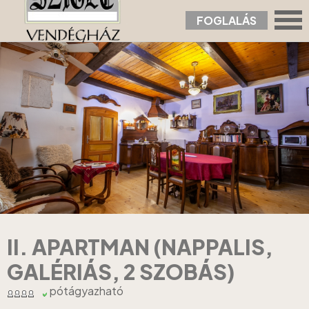
FOGLALÁS
Nyitólap
›
Apartmanok
›
II. Apartman (nappalis, galériás, 2 szobás)
II. APARTMAN (NAPPALIS,
GALÉRIÁS, 2 SZOBÁS)
pótágyazható