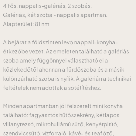
4 fős, nappalis-galériás, 2 szobás.
Galériás, két szoba - nappalis apartman.
Alapterület: 81 nm
A bejárat a földszinten levő nappali-konyha-
étkezőbe vezet. Az emeleten található a galériás
szoba amely függönnyel választható el a
közlekedőtől ahonnan a fürdőszoba és a másik
külön zárható szoba is nyílik. A galérián a technikai
feltételek nem adottak a sötétítéshez.
Minden apartmanban jól felszerelt mini konyha
található: fagyasztós hűtőszekrény, kétlapos
villanyrezsó, mikrohullámú sütő, kenyérpirító,
szendvicssütő, vízforraló, kávé- és teafőző,