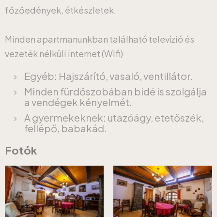
főzőedények, étkészletek.
Minden apartmanunkban található televízió és
vezeték nélküli internet (Wifi)
Egyéb: Hajszárító, vasaló, ventillátor.
Minden fürdőszobában bidé is szolgálja
a vendégek kényelmét.
A gyermekeknek: utazóágy, etetőszék,
fellépő, babakád.
Fotók