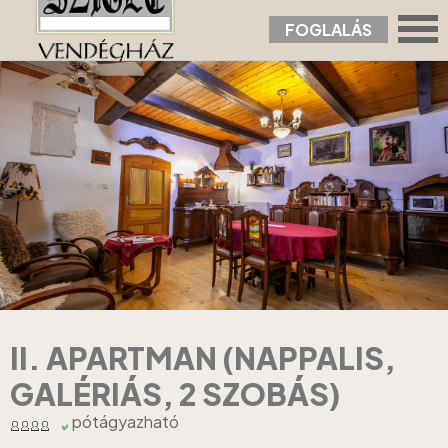
FOGLALÁS
Nyitólap
›
Apartmanok
›
II. Apartman (nappalis, galériás, 2 szobás)
II. APARTMAN (NAPPALIS,
GALÉRIÁS, 2 SZOBÁS)
pótágyazható