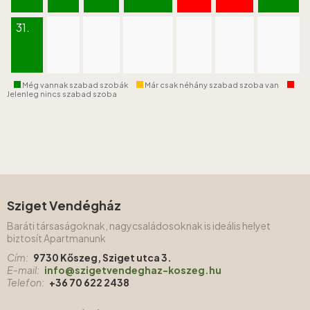
31.
Még vannak szabad szobák
Már csak néhány szabad szoba van
Jelenleg nincs szabad szoba
Sziget Vendégház
Baráti társaságoknak, nagycsaládosoknak is ideális helyet
biztosít Apartmanunk
Cím:
9730 Kőszeg, Sziget utca 3.
E-mail:
info@szigetvendeghaz-koszeg.hu
Telefon:
+36 70 622 2438