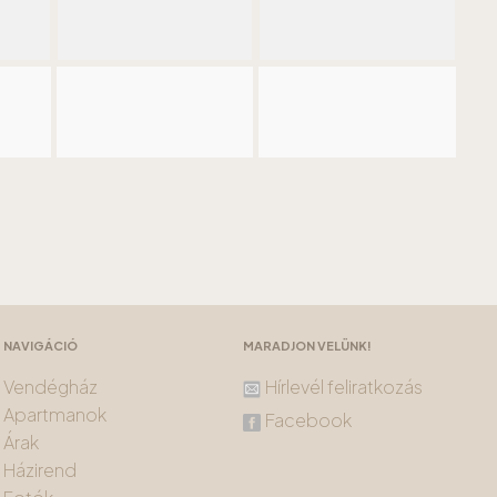
NAVIGÁCIÓ
MARADJON VELÜNK!
Vendégház
Hírlevél feliratkozás
Apartmanok
Facebook
Árak
Házirend