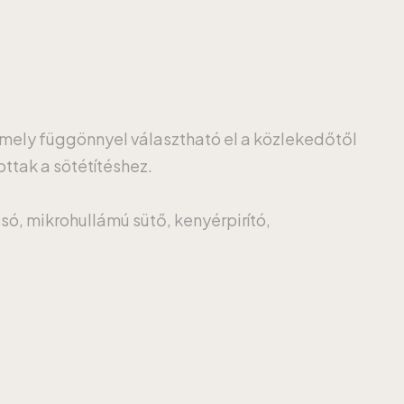
amely függönnyel választható el a közlekedőtől
ottak a sötétítéshez.
só, mikrohullámú sütő, kenyérpirító,