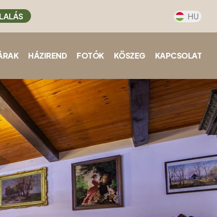
LALÁS
HU
ÁRAK
HÁZIREND
FOTÓK
KŐSZEG
KAPCSOLAT