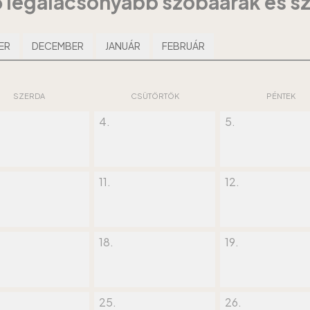
tő legalacsonyabb szobaárak és s
ER
DECEMBER
JANUÁR
FEBRUÁR
SZERDA
CSÜTÖRTÖK
PÉNTEK
4.
5.
11.
12.
18.
19.
25.
26.