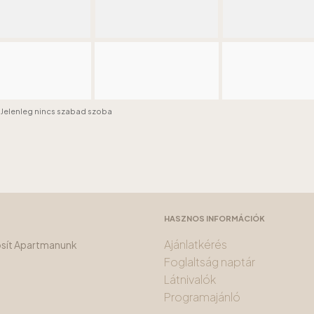
Jelenleg nincs szabad szoba
HASZNOS INFORMÁCIÓK
Ajánlatkérés
tosít Apartmanunk
Foglaltság naptár
Látnivalók
Programajánló