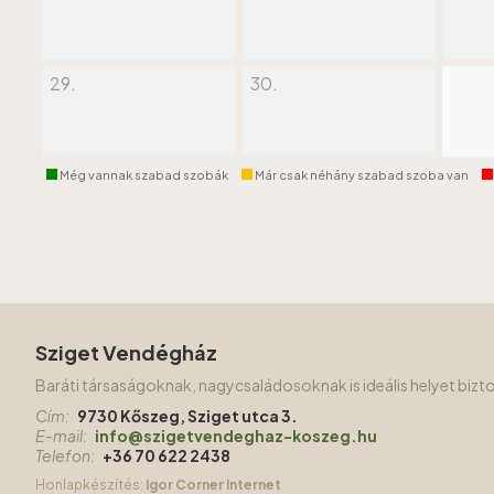
29.
30.
Még vannak szabad szobák
Már csak néhány szabad szoba van
Sziget Vendégház
Baráti társaságoknak, nagycsaládosoknak is ideális helyet biz
Cím:
9730 Kőszeg, Sziget utca 3.
E-mail:
info@szigetvendeghaz-koszeg.hu
Telefon:
+36 70 622 2438
Honlapkészítés:
Igor Corner Internet