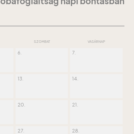
zobafoglaltság napi bontásban
SZOMBAT
VASÁRNAP
6.
7.
13.
14.
20.
21.
27.
28.