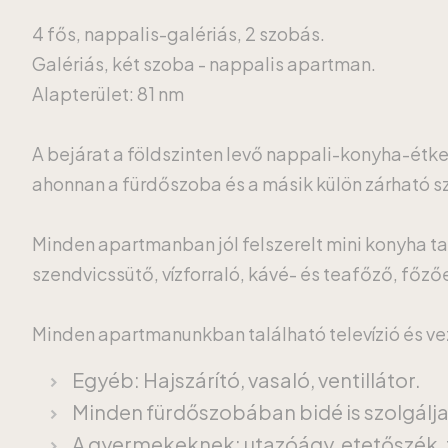
4 fős, nappalis-galériás, 2 szobás.
Galériás, két szoba - nappalis apartman.
Alapterület: 81 nm
A bejárat a földszinten levő nappali-konyha-étk
ahonnan a fürdőszoba és a másik külön zárható szo
Minden apartmanban jól felszerelt mini konyha ta
szendvicssütő, vízforraló, kávé- és teafőző, főz
Minden apartmanunkban található televízió és veze
Egyéb: Hajszárító, vasaló, ventillátor.
Minden fürdőszobában bidé is szolgálj
A gyermekeknek: utazóágy, etetőszék, 