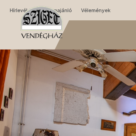
Hírlevél
Programajánló
Vélemények
Nyitólap
›
Apartmanok
›
II. Apartman (nappalis, galériás, 2 szobás