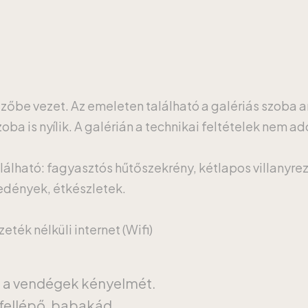
ezőbe vezet. Az emeleten található a galériás szoba 
ba is nyílik. A galérián a technikai feltételek nem ad
lálható: fagyasztós hűtőszekrény, kétlapos villanyrez
őedények, étkészletek.
ték nélküli internet (Wifi)
a a vendégek kényelmét.
fellépő, babakád.