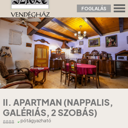
FOGLALÁS
Nyitólap
›
Apartmanok
›
II. Apartman (nappalis, galériás, 2 szobás)
II. APARTMAN (NAPPALIS,
GALÉRIÁS, 2 SZOBÁS)
pótágyazható