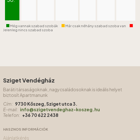
Még vannak szabad szobák
Már csak néhány szabad szoba van
Jelenleg nincs szabad szoba
Sziget Vendégház
Baráti társaságoknak, nagycsaládosoknak is ideális helyet
biztosít Apartmanunk
Cím:
9730 Kőszeg, Sziget utca 3.
E-mail:
info@szigetvendeghaz-koszeg.hu
Telefon:
+36 70 622 2438
HASZNOS INFORMÁCIÓK
Ajánlatkérés