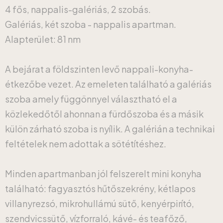
4 fős, nappalis-galériás, 2 szobás.
Galériás, két szoba - nappalis apartman.
Alapterület: 81 nm
A bejárat a földszinten levő nappali-konyha-
étkezőbe vezet. Az emeleten található a galériás
szoba amely függönnyel választható el a
közlekedőtől ahonnan a fürdőszoba és a másik
külön zárható szoba is nyílik. A galérián a technikai
feltételek nem adottak a sötétítéshez.
Minden apartmanban jól felszerelt mini konyha
található: fagyasztós hűtőszekrény, kétlapos
villanyrezsó, mikrohullámú sütő, kenyérpirító,
szendvicssütő, vízforraló, kávé- és teafőző,