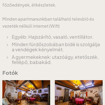
főzőedények, étkészletek.
Minden apartmanunkban található televízió és
vezeték nélküli internet (Wifi)
Egyéb: Hajszárító, vasaló, ventillátor.
Minden fürdőszobában bidé is szolgálja
a vendégek kényelmét.
A gyermekeknek: utazóágy, etetőszék,
fellépő, babakád.
Fotók