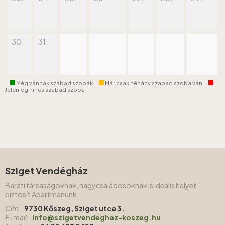
30.
31.
Még vannak szabad szobák
Már csak néhány szabad szoba van
Jelenleg nincs szabad szoba
Sziget Vendégház
Baráti társaságoknak, nagycsaládosoknak is ideális helyet
biztosít Apartmanunk
Cím:
9730 Kőszeg, Sziget utca 3.
E-mail:
info@szigetvendeghaz-koszeg.hu