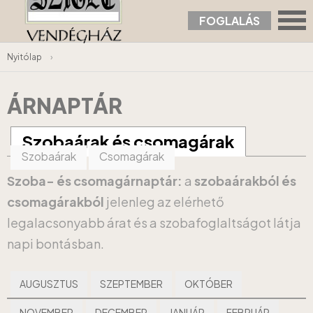
FOGLALÁS
Nyitólap
›
ÁRNAPTÁR
Szobaárak és csomagárak
Szobaárak
Csomagárak
Szoba- és csomagárnaptár:
a
szobaárakból és
csomagárakból
jelenleg az elérhető
legalacsonyabb árat és a szobafoglaltságot látja
napi bontásban.
AUGUSZTUS
SZEPTEMBER
OKTÓBER
NOVEMBER
DECEMBER
JANUÁR
FEBRUÁR