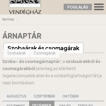
FOGLALÁS
Nyitólap
›
ÁRNAPTÁR
Szobaárak és csomagárak
Szobaárak
Csomagárak
Szoba- és csomagárnaptár:
a
szobaárakból és
csomagárakból
jelenleg az elérhető
legalacsonyabb árat és a szobafoglaltságot látja
napi bontásban.
AUGUSZTUS
SZEPTEMBER
OKTÓBER
DECEMBER
NOVEMBER
JANUÁR
FEBRUÁR