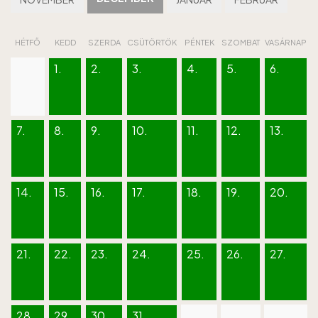
HÉTFŐ
KEDD
SZERDA
CSÜTÖRTÖK
PÉNTEK
SZOMBAT
VASÁRNAP
1.
2.
3.
4.
5.
6.
7.
8.
9.
10.
11.
12.
13.
14.
15.
16.
17.
18.
19.
20.
21.
22.
23.
24.
25.
26.
27.
28.
29.
30.
31.