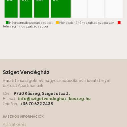
Még vannak szabad szobák
Már csak néhány szabad szoba van
Jelenleg nincs szabad szoba
Sziget Vendégház
Baráti társaságoknak, nagycsaládosoknak is ideális helyet
biztosít Apartmanunk
Cím:
9730 Kőszeg, Sziget utca 3.
E-mail:
info@szigetvendeghaz-koszeg.hu
Telefon:
+36 70 622 2438
HASZNOS INFORMÁCIÓK
Ajánlatkérés