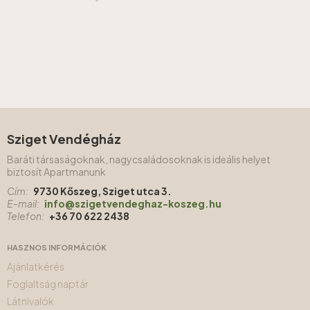
Sziget Vendégház
Baráti társaságoknak, nagycsaládosoknak is ideális helyet
biztosít Apartmanunk
Cím:
9730 Kőszeg, Sziget utca 3.
E-mail:
info@szigetvendeghaz-koszeg.hu
Telefon:
+36 70 622 2438
HASZNOS INFORMÁCIÓK
Ajánlatkérés
Foglaltság naptár
Látnivalók