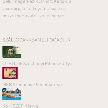
belül megérkezik Önhöz. Kérjük, a
visszaigazolást nyomtassa ki és
hozza magával a szálláshelyre.
SZÁLLODÁNKBAN ELFOGADJUK:
OTP Bank Széchenyi Pihenőkártya
MKB Széchenyi Pihenőkártya
K&H SZÉP Kártya