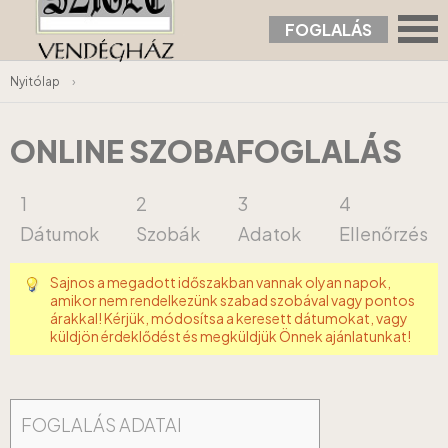
FOGLALÁS
Nyitólap
›
ONLINE SZOBAFOGLALÁS
1
2
3
4
Dátumok
Szobák
Adatok
Ellenőrzés
Sajnos a megadott időszakban vannak olyan napok,
amikor nem rendelkezünk szabad szobával vagy pontos
árakkal! Kérjük, módosítsa a keresett dátumokat, vagy
küldjön érdeklődést és megküldjük Önnek ajánlatunkat!
FOGLALÁS ADATAI