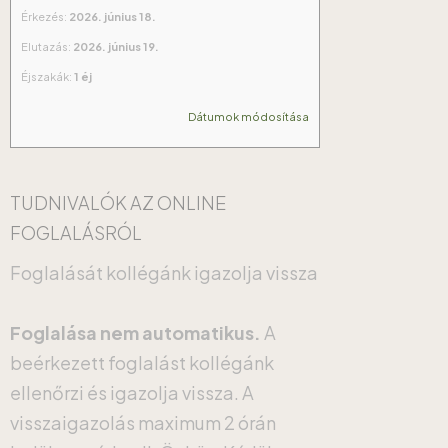
Érkezés:
2026. június 18.
Elutazás:
2026. június 19.
Éjszakák:
1 éj
Dátumok módosítása
TUDNIVALÓK AZ ONLINE
FOGLALÁSRÓL
Foglalását kollégánk igazolja vissza
Foglalása nem automatikus.
A
beérkezett foglalást kollégánk
ellenőrzi és igazolja vissza. A
visszaigazolás maximum 2 órán