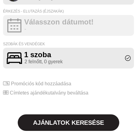
ÉRKEZÉS - ELUTAZÁS (ÉJSZAKÁK)
Válasszon dátumot!
-
SZOBÁK ÉS VENDÉGEK
1 szoba
2 felnőtt
, 0 gyerek
Promóciós kód hozzáadása
Címletes ajándékutalvány beváltása
AJÁNLATOK KERESÉSE