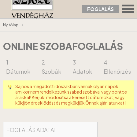
FOGLALÁS
Nyitólap
›
ONLINE SZOBAFOGLALÁS
1
2
3
4
Dátumok
Szobák
Adatok
Ellenőrzés
Sajnos a megadott időszakban vannak olyan napok,
amikor nem rendelkezünk szabad szobával vagy pontos
árakkal! Kérjük, módosítsa a keresett dátumokat, vagy
küldjön érdeklődést és megküldjük Önnek ajánlatunkat!
FOGLALÁS ADATAI