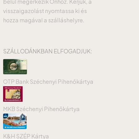
belül megérkezik Önhöz. Kérjük, a
visszaigazolást nyomtassa ki és
hozza magával a szálláshelyre.
SZÁLLODÁNKBAN ELFOGADJUK:
OTP Bank Széchenyi Pihenőkártya
MKB Széchenyi Pihenőkártya
K&H SZÉP Kártya