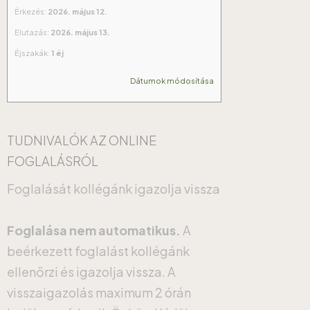
Érkezés:
2026. május 12.
Elutazás:
2026. május 13.
Éjszakák:
1 éj
Dátumok módosítása
TUDNIVALÓK AZ ONLINE
FOGLALÁSRÓL
Foglalását kollégánk igazolja vissza
Foglalása nem automatikus.
A
beérkezett foglalást kollégánk
ellenőrzi és igazolja vissza. A
visszaigazolás maximum 2 órán