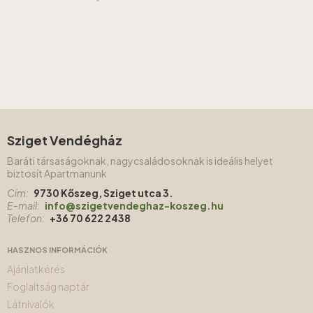
Sziget Vendégház
Baráti társaságoknak, nagycsaládosoknak is ideális helyet
biztosít Apartmanunk
Cím:
9730 Kőszeg, Sziget utca 3.
E-mail:
info@szigetvendeghaz-koszeg.hu
Telefon:
+36 70 622 2438
HASZNOS INFORMÁCIÓK
Ajánlatkérés
Foglaltság naptár
Látnivalók