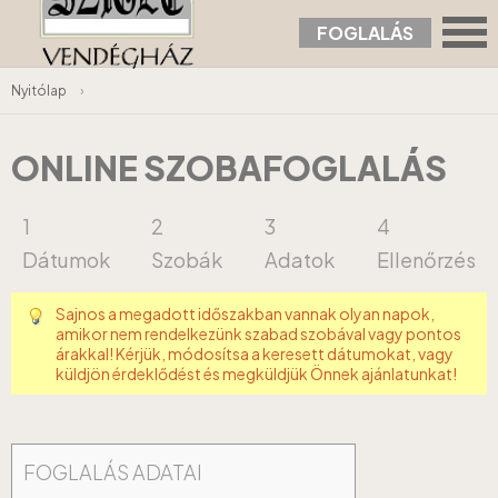
FOGLALÁS
Nyitólap
›
ONLINE SZOBAFOGLALÁS
1
2
3
4
Dátumok
Szobák
Adatok
Ellenőrzés
Sajnos a megadott időszakban vannak olyan napok,
amikor nem rendelkezünk szabad szobával vagy pontos
árakkal! Kérjük, módosítsa a keresett dátumokat, vagy
küldjön érdeklődést és megküldjük Önnek ajánlatunkat!
FOGLALÁS ADATAI