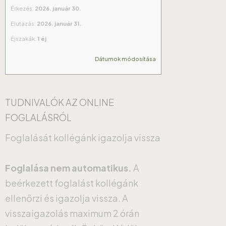
Érkezés:
2026. január 30.
Elutazás:
2026. január 31.
Éjszakák:
1 éj
Dátumok módosítása
TUDNIVALÓK AZ ONLINE
FOGLALÁSRÓL
Foglalását kollégánk igazolja vissza
Foglalása nem automatikus.
A
beérkezett foglalást kollégánk
ellenőrzi és igazolja vissza. A
visszaigazolás maximum 2 órán