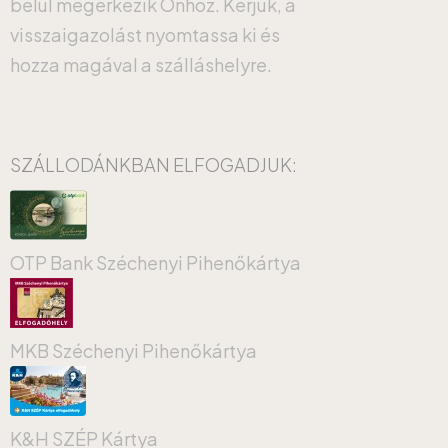
belül megérkezik Önhöz. Kérjük, a
visszaigazolást nyomtassa ki és
hozza magával a szálláshelyre.
SZÁLLODÁNKBAN ELFOGADJUK:
OTP Bank Széchenyi Pihenőkártya
MKB Széchenyi Pihenőkártya
K&H SZÉP Kártya