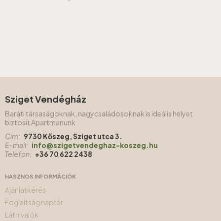
Sziget Vendégház
Baráti társaságoknak, nagycsaládosoknak is ideális helyet
biztosít Apartmanunk
Cím:
9730 Kőszeg, Sziget utca 3.
E-mail:
info@szigetvendeghaz-koszeg.hu
Telefon:
+36 70 622 2438
HASZNOS INFORMÁCIÓK
Ajánlatkérés
Foglaltság naptár
Látnivalók