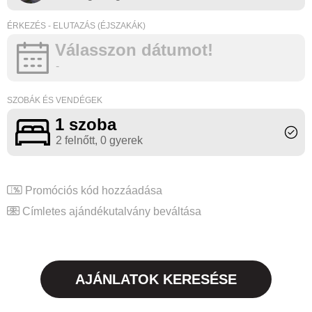
ÉRKEZÉS - ELUTAZÁS (ÉJSZAKÁK)
Válasszon dátumot!
-
SZOBÁK ÉS VENDÉGEK
1 szoba
2 felnőtt
, 0 gyerek
Promóciós kód hozzáadása
Címletes ajándékutalvány beváltása
AJÁNLATOK KERESÉSE