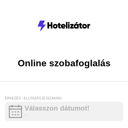
Online szobafoglalás
ÉRKEZÉS - ELUTAZÁS (ÉJSZAKÁK)
Válasszon dátumot!
-