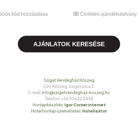
ciós kód hozzáadása
Címletes ajándékutalvány 
AJÁNLATOK KERESÉSE
Sziget Vendégház
Kőszeg
Cím:
Kőszeg, Sziget utca 3.
E-mail:
info@szigetvendeghaz-koszeg.hu
Telefon:
+36 70 622 2438
Honlapkészítés:
Igor Corner Internet
Hotel honlap üzemeltetés:
Hotelizátor