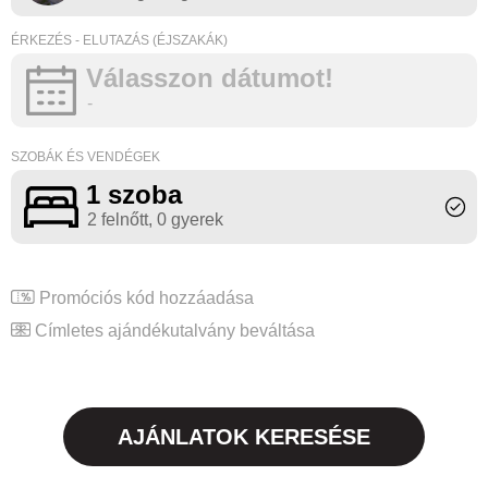
ÉRKEZÉS - ELUTAZÁS (ÉJSZAKÁK)
Válasszon dátumot!
-
SZOBÁK ÉS VENDÉGEK
1 szoba
2 felnőtt
, 0 gyerek
Promóciós kód hozzáadása
Címletes ajándékutalvány beváltása
AJÁNLATOK KERESÉSE