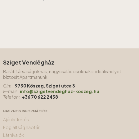
Sziget Vendégház
Baráti társaságoknak, nagycsaládosoknak is ideális helyet
biztosít Apartmanunk
Cím:
9730 Kőszeg, Sziget utca 3.
E-mail:
info@szigetvendeghaz-koszeg.hu
Telefon:
+36 70 622 2438
HASZNOS INFORMÁCIÓK
Ajánlatkérés
Foglaltság naptár
Látnivalók