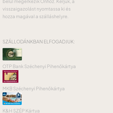
belül megérkezik Önhöz. Kérjük, a
visszaigazolást nyomtassa ki és
hozza magával a szálláshelyre.
SZÁLLODÁNKBAN ELFOGADJUK:
OTP Bank Széchenyi Pihenőkártya
MKB Széchenyi Pihenőkártya
K&H SZÉP Kártya