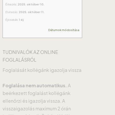
Érkezés:
2025. október 10.
Elutazás:
2025. október 11.
Éjszakák:
1 éj
Dátumok módosítása
TUDNIVALÓK AZ ONLINE
FOGLALÁSRÓL
Foglalását kollégánk igazolja vissza
Foglalása nem automatikus.
A
beérkezett foglalást kollégánk
ellenőrzi és igazolja vissza. A
visszaigazolás maximum 2 órán