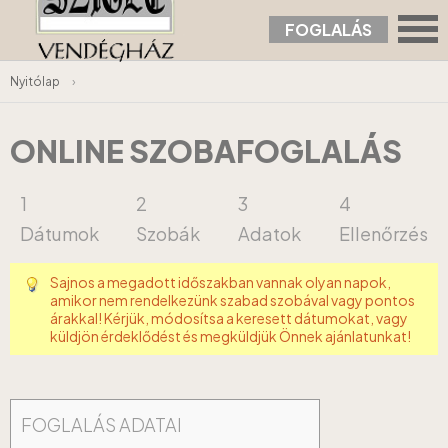
FOGLALÁS
Nyitólap
›
ONLINE SZOBAFOGLALÁS
1
2
3
4
Dátumok
Szobák
Adatok
Ellenőrzés
Sajnos a megadott időszakban vannak olyan napok,
amikor nem rendelkezünk szabad szobával vagy pontos
árakkal! Kérjük, módosítsa a keresett dátumokat, vagy
küldjön érdeklődést és megküldjük Önnek ajánlatunkat!
FOGLALÁS ADATAI